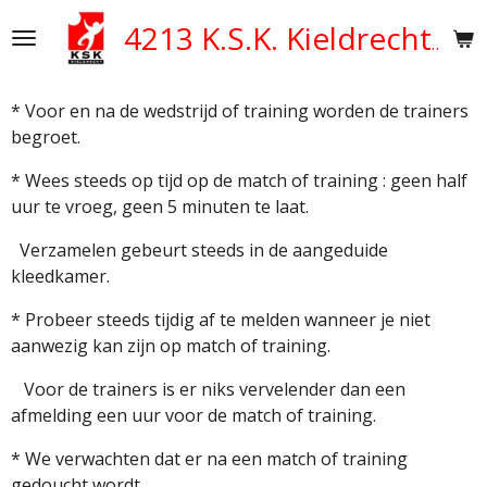
Ga
4213 K.S.K. Kieldrecht
direct
naar
de
* Voor en na de wedstrijd of training worden de trainers
hoofdinhoud
begroet.
* Wees steeds op tijd op de match of training : geen half
uur te vroeg, geen 5 minuten te laat.
Verzamelen gebeurt steeds in de aangeduide
kleedkamer.
* Probeer steeds tijdig af te melden wanneer je niet
aanwezig kan zijn op match of training.
Voor de trainers is er niks vervelender dan een
afmelding een uur voor de match of training.
* We verwachten dat er na een match of training
gedoucht wordt.