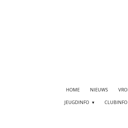
Ga
direct
naar
de
hoofdinhoud
HOME
NIEUWS
VRO
JEUGDINFO
CLUBINF