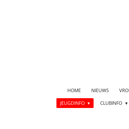
Ga
direct
naar
de
hoofdinhoud
HOME
NIEUWS
VRO
JEUGDINFO
CLUBINFO