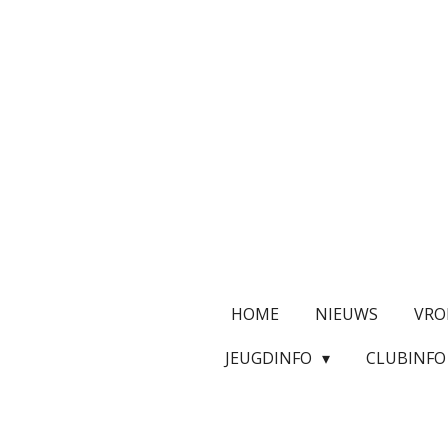
Ga
direct
naar
de
hoofdinhoud
HOME
NIEUWS
VRO
JEUGDINFO
CLUBINF