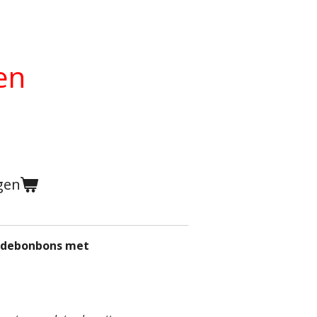
en
gen
adebonbons met